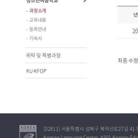
청소년여름학교
과정소개
년
교육내용
등록안내
20
기숙사
위탁 및 특별과정
최종 수정일:
KU-KFOP
[02811] 서울특별시 성북구 북악산로27길 4
Korean Language Center, #301 Korean Educa