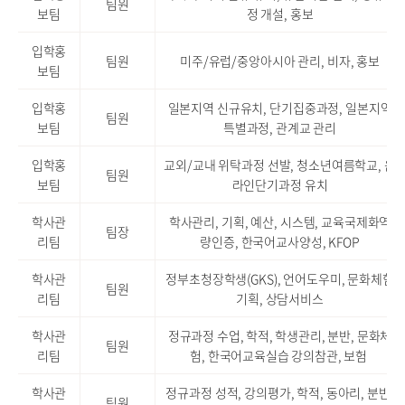
팀원
보팀
정 개설, 홍보
입학홍
팀원
미주/유럽/중앙아시아 관리, 비자, 홍보
보팀
입학홍
일본지역 신규유치, 단기집중과정, 일본지역
팀원
보팀
특별과정, 관계교 관리
입학홍
교외/교내 위탁과정 선발, 청소년여름학교, 온
팀원
보팀
라인단기과정 유치
학사관
학사관리, 기획, 예산, 시스템, 교육국제화역
팀장
리팀
량인증, 한국어교사양성, KFOP
학사관
정부초청장학생(GKS), 언어도우미, 문화체험
팀원
리팀
기획, 상담서비스
학사관
정규과정 수업, 학적, 학생관리, 분반, 문화체
팀원
리팀
험, 한국어교육실습 강의참관, 보험
학사관
정규과정
성적
, 강의평가, 학적, 동아리, 분반,
팀원